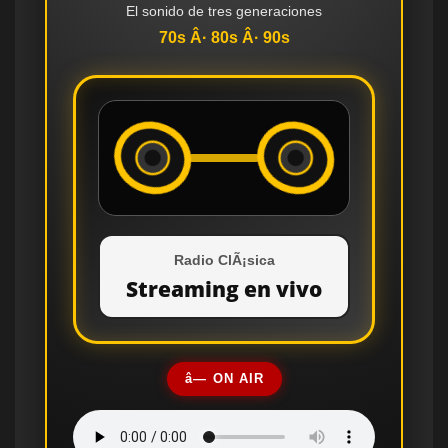
El sonido de tres generaciones
70s Â· 80s Â· 90s
Radio ClÃ¡sica
Streaming en vivo
â— ON AIR