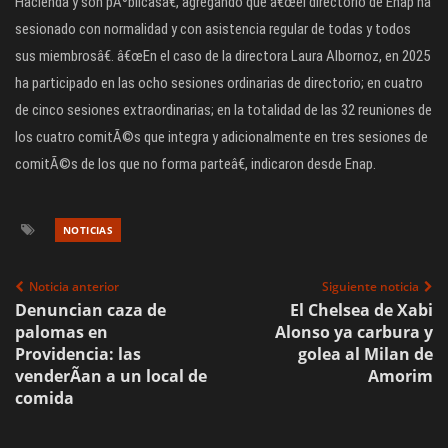
Hacienda y son pÃºblicasâ€, agregando que â€œel directorio de Enap ha
sesionado con normalidad y con asistencia regular de todas y todos
sus miembrosâ€. â€œEn el caso de la directora Laura Albornoz, en 2025
ha participado en las ocho sesiones ordinarias de directorio; en cuatro
de cinco sesiones extraordinarias; en la totalidad de las 32 reuniones de
los cuatro comitÃ©s que integra y adicionalmente en tres sesiones de
comitÃ©s de los que no forma parteâ€, indicaron desde Enap.
NOTICIAS
Noticia anterior
Siguiente noticia
Denuncian caza de
El Chelsea de Xabi
palomas en
Alonso ya carbura y
Providencia: las
golea al Milan de
venderÃ­an a un local de
Amorim
comida