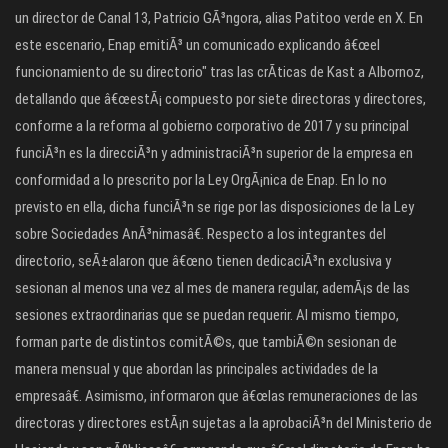
un director de Canal 13, Patricio GÃ³ngora, alias Patitoo verde en X. En
este escenario, Enap emitiÃ³ un comunicado explicando â€œel
funcionamiento de su directorio" tras las crÃ­ticas de Kast a Albornoz,
detallando que â€œestÃ¡ compuesto por siete directoras y directores,
conforme a la reforma al gobierno corporativo de 2017 y su principal
funciÃ³n es la direcciÃ³n y administraciÃ³n superior de la empresa en
conformidad a lo prescrito por la Ley OrgÃ¡nica de Enap. En lo no
previsto en ella, dicha funciÃ³n se rige por las disposiciones de la Ley
sobre Sociedades AnÃ³nimasâ€. Respecto a los integrantes del
directorio, seÃ±alaron que â€œno tienen dedicaciÃ³n exclusiva y
sesionan al menos una vez al mes de manera regular, ademÃ¡s de las
sesiones extraordinarias que se puedan requerir. Al mismo tiempo,
forman parte de distintos comitÃ©s, que tambiÃ©n sesionan de
manera mensual y que abordan las principales actividades de la
empresaâ€. Asimismo, informaron que â€œlas remuneraciones de las
directoras y directores estÃ¡n sujetas a la aprobaciÃ³n del Ministerio de