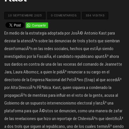
10 SEPTIEMBRE 2025
0 COMENTARIOS
334 VISITAS
En medio de la estrategia adoptada por JosÃ© Antonio Kast para
desviar la atenciÃ³n sobre las denuncias de trols y bots que siembran
desinformaciÃ³n en las redes sociales, hechos que estÃ¡n siendo
investigados por la FiscalÃ­a, el candidato republicano apuntÃ³ ahora
sus dardos en contra de una de las voceras del comando de Jeannette
Jara, Laura Albornoz, a quien le pidiÃ³ renunciar a su cargo en el
directorio de la Empresa Nacional del PetrÃ³leo (Enap) al que accediÃ³
por Alta DirecciÃ³n PÃºblica. Kast, quien siquiera a condenado la
propagaciÃ³n de mentiras para influir en el voto de la gente, acusa al
Gobierno de un supuesto intervencionismo electoral y lanzÃ³ una
plataforma para que Ã©stos se denuncien, como una manera de zafar
de las revelaciones que hizo un reportaje de ChilevisiÃ³n que identificÃ³
a dos trols que siguen al republicano, uno de los cuales terminÃ³ siendo