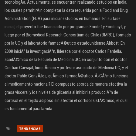
tecnologÃ­a. Actualmente, se encuentran realizando estudios en India,
los cuales permitirÃ¡n completar la data requerida por la Food and Drug
Administration (FDA) para iniciar estudios en humanos. En su fase
inicial, el proyecto fue financiado por programas Fondef y Fondecyt, y
luego por el Biomedical Research Consortium de Chile (BMRC), formado
por la UC y el laboratorio farmacÃ©utico estadounidense Abbott. En
2008 iniciÃ³ la investigaciÃ³n, liderada por el doctor Carlos Fardella,
acadÃ©mico de la Escuela de Medicina UC, en conjunto con el doctor
Cristian Carvajal, bioquÃ­mico y profesor asociado de Medicina UC, y el
doctor Pablo GonzÃ¡lez, quÃ­mico farmacÃ©utico. Â¿CÃ³mo funciona
el medicamento nacional? El compuesto aborda de manera efectiva la
grasa visceral y los niveles de glicemia al inhibir la producciÃ³n de
cortisol en el tejido adiposo sin afectar el cortisol sistÃ©mico, el cual
es fundamental para la vida.
TENDENCIAS