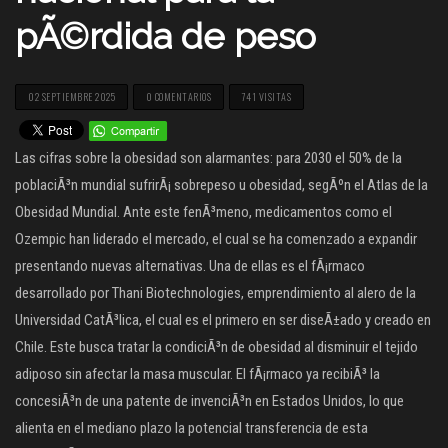
pÃ©rdida de peso
02 SEPTIEMBRE 2025
0 COMENTARIOS
741 VISITAS
Las cifras sobre la obesidad son alarmantes: para 2030 el 50% de la
poblaciÃ³n mundial sufrirÃ¡ sobrepeso u obesidad, segÃºn el Atlas de la
Obesidad Mundial. Ante este fenÃ³meno, medicamentos como el
Ozempic han liderado el mercado, el cual se ha comenzado a expandir
presentando nuevas alternativas. Una de ellas es el fÃ¡rmaco
desarrollado por Thani Biotechnologies, emprendimiento al alero de la
Universidad CatÃ³lica, el cual es el primero en ser diseÃ±ado y creado en
Chile. Este busca tratar la condiciÃ³n de obesidad al disminuir el tejido
adiposo sin afectar la masa muscular. El fÃ¡rmaco ya recibiÃ³ la
concesiÃ³n de una patente de invenciÃ³n en Estados Unidos, lo que
alienta en el mediano plazo la potencial transferencia de esta