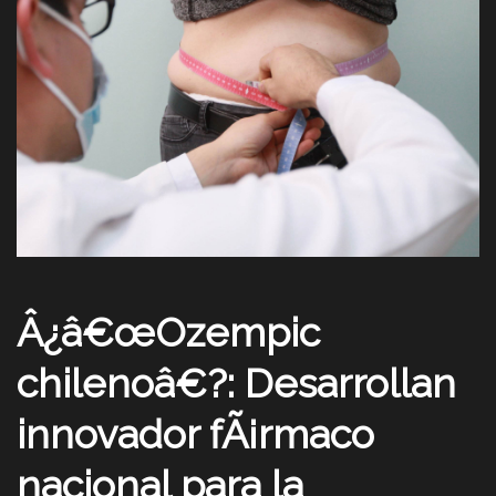
Â¿â€œOzempic
chilenoâ€?: Desarrollan
innovador fÃ¡rmaco
nacional para la