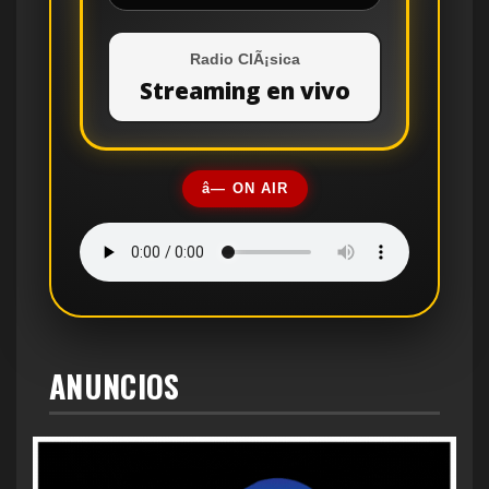
Radio ClÃ¡sica
Streaming en vivo
â— ON AIR
ANUNCIOS