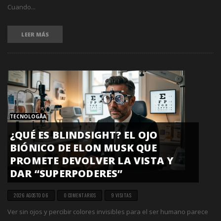
Cuando...
LEER MÁS
TECNOLOGÃ­A
¿QUÉ ES BLINDSIGHT? EL OJO
BIÓNICO DE ELON MUSK QUE
PROMETE DEVOLVER LA VISTA Y
DAR “SUPERPODERES”
2026 AGOSTO 06
0 COMENTARIOS
9 VISITAS
Ver sin ojos y percibir colores invisibles para el ser humano parece