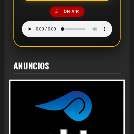
â— ON AIR
ANUNCIOS