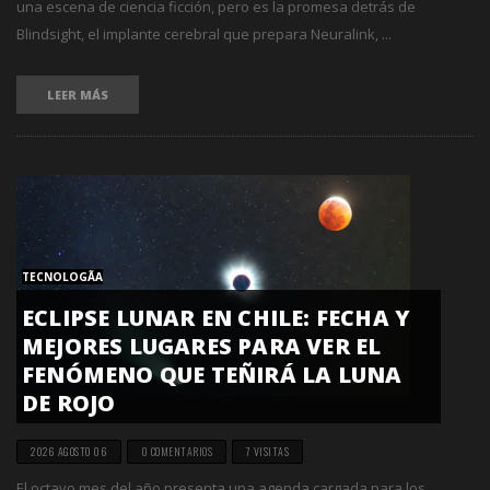
una escena de ciencia ficción, pero es la promesa detrás de
Blindsight, el implante cerebral que prepara Neuralink, ...
LEER MÁS
TECNOLOGÃ­A
ECLIPSE LUNAR EN CHILE: FECHA Y
MEJORES LUGARES PARA VER EL
FENÓMENO QUE TEÑIRÁ LA LUNA
DE ROJO
2026 AGOSTO 06
0 COMENTARIOS
7 VISITAS
El octavo mes del año presenta una agenda cargada para los