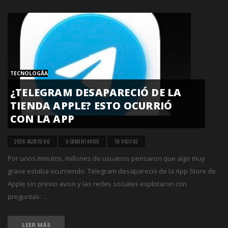
TECNOLOGÃ­A
¿TELEGRAM DESAPARECIÓ DE LA
TIENDA APPLE? ESTO OCURRIÓ
CON LA APP
2026 AGOSTO 06
0 COMENTARIOS
10 VISITAS
Por unos minutos, millones de usuarios pensaron que algo muy
grave estaba ocurriendo. Telegram desapareció de la App Store de
Apple sin previo aviso y las redes sociales explotaron con
preguntas: ...
LEER MÁS