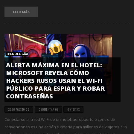
LEER MÁS
TECNOLOGÃ­A
ALERTA MÁXIMA EN EL HOTEL:
MICROSOFT REVELA CÓMO
HACKERS RUSOS USAN EL WI-FI
PÚBLICO PARA ESPIAR Y ROBAR
CONTRASEÑAS
2026 AGOSTO 06
0 COMENTARIOS
0 VISITAS
Conectarse a la red Wi-Fi de un hotel, aeropuerto o centro de
convenciones es una acción rutinaria para millones de viajeros. Sin