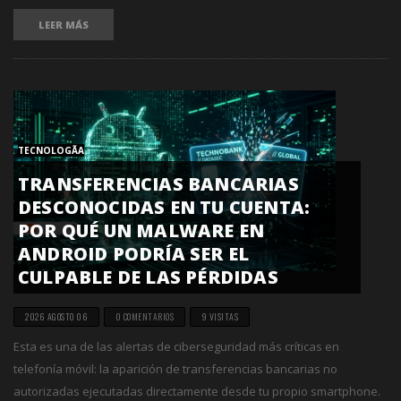
LEER MÁS
TECNOLOGÃ­A
TRANSFERENCIAS BANCARIAS
DESCONOCIDAS EN TU CUENTA:
POR QUÉ UN MALWARE EN
ANDROID PODRÍA SER EL
CULPABLE DE LAS PÉRDIDAS
2026 AGOSTO 06
0 COMENTARIOS
9 VISITAS
Esta es una de las alertas de ciberseguridad más críticas en
telefonía móvil: la aparición de transferencias bancarias no
autorizadas ejecutadas directamente desde tu propio smartphone.