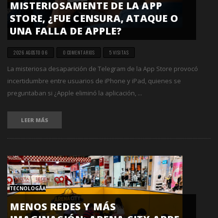
MISTERIOSAMENTE DE LA APP
STORE, ¿FUE CENSURA, ATAQUE O
UNA FALLA DE APPLE?
2026 AGOSTO 06
0 COMENTARIOS
5 VISITAS
La misteriosa desaparición de Telegram de la App Store provocó
incertidumbre entre usuarios de iPhone y iPad, quienes se
preguntaban si ¿Apple eliminó la aplicación, ...
LEER MÁS
TECNOLOGÃ­A
MENOS REDES Y MÁS