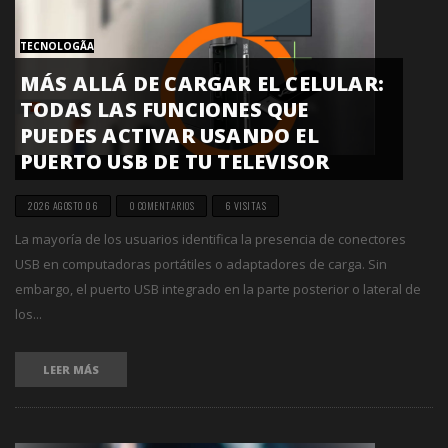
TECNOLOGÃ­A
MÁS ALLÁ DE CARGAR EL CELULAR:
TODAS LAS FUNCIONES QUE
PUEDES ACTIVAR USANDO EL
PUERTO USB DE TU TELEVISOR
2026 AGOSTO 06
0 COMENTARIOS
6 VISITAS
La mayoría de los usuarios identifica la presencia de conectores
USB en computadoras portátiles o adaptadores de carga. Sin
embargo, el puerto USB integrado en la parte posterior o lateral de
los...
LEER MÁS