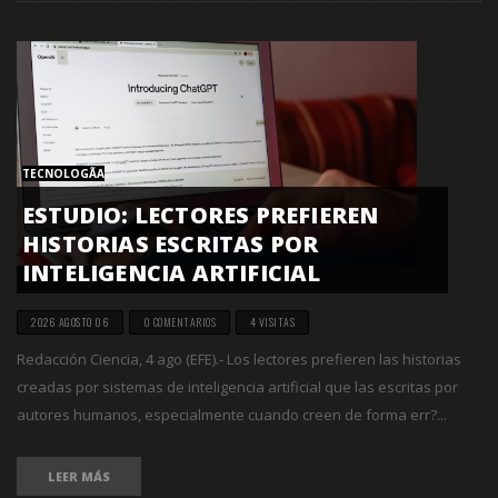
TECNOLOGÃ­A
ESTUDIO: LECTORES PREFIEREN
HISTORIAS ESCRITAS POR
INTELIGENCIA ARTIFICIAL
2026 AGOSTO 06
0 COMENTARIOS
4 VISITAS
Redacción Ciencia, 4 ago (EFE).- Los lectores prefieren las historias
creadas por sistemas de inteligencia artificial que las escritas por
autores humanos, especialmente cuando creen de forma err?...
LEER MÁS