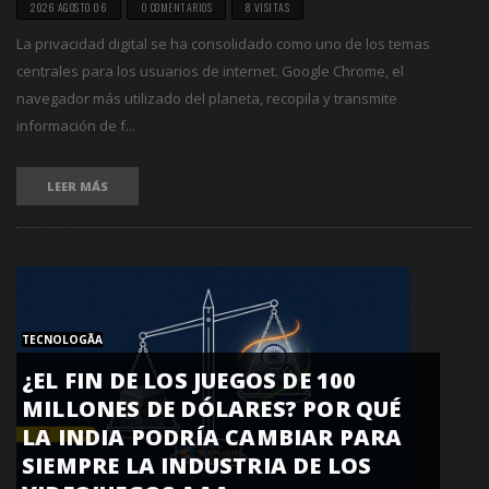
2026 AGOSTO 06
0 COMENTARIOS
8 VISITAS
La privacidad digital se ha consolidado como uno de los temas
centrales para los usuarios de internet. Google Chrome, el
navegador más utilizado del planeta, recopila y transmite
información de f...
LEER MÁS
TECNOLOGÃ­A
¿EL FIN DE LOS JUEGOS DE 100
MILLONES DE DÓLARES? POR QUÉ
LA INDIA PODRÍA CAMBIAR PARA
SIEMPRE LA INDUSTRIA DE LOS