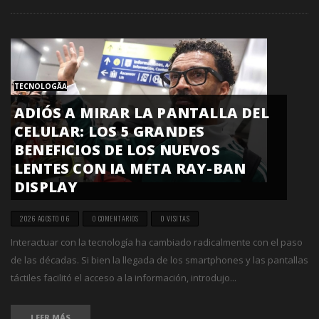
TECNOLOGÃ­A
ADIÓS A MIRAR LA PANTALLA DEL
CELULAR: LOS 5 GRANDES
BENEFICIOS DE LOS NUEVOS
LENTES CON IA META RAY-BAN
DISPLAY
2026 AGOSTO 06
0 COMENTARIOS
0 VISITAS
Interactuar con la tecnología ha cambiado radicalmente con el paso
de las décadas. Si bien la llegada de los smartphones y las pantallas
táctiles facilitó el acceso a la información, introdujo...
LEER MÁS