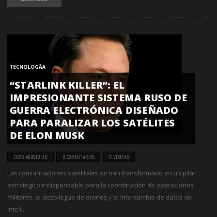
TECNOLOGÃ­A
“STARLINK KILLER”: EL
IMPRESIONANTE SISTEMA RUSO DE
GUERRA ELECTRÓNICA DISEÑADO
PARA PARALIZAR LOS SATÉLITES
DE ELON MUSK
2026 AGOSTO 06
0 COMENTARIOS
0 VISITAS
Las comunicaciones satelitales se han transformado en un pilar
estratégico indispensable para la coordinación de operaciones
militares, el despliegue de drones y el intercambio de datos de
inteli...