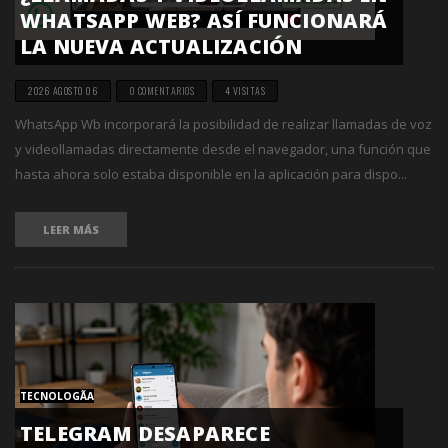
WHATSAPP WEB? ASÍ FUNCIONARÁ
LA NUEVA ACTUALIZACIÓN
2026 AGOSTO 06
0 COMENTARIOS
4 VISITAS
WhatsApp Wb incorporará la posibilidad de realizar llamadas de voz
y videollamadas directamente desde el navegador, una función que
hasta ahora solo estaba disponible en la aplicación para dispo...
LEER MÁS
TECNOLOGÃ­A
TELEGRAM DESAPARECE