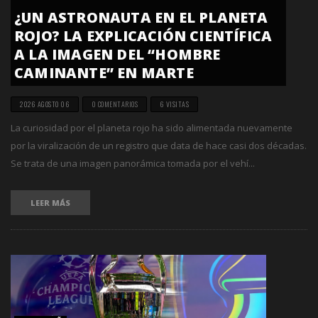
¿UN ASTRONAUTA EN EL PLANETA
ROJO? LA EXPLICACIÓN CIENTÍFICA
A LA IMAGEN DEL “HOMBRE
CAMINANTE” EN MARTE
2026 AGOSTO 06
0 COMENTARIOS
6 VISITAS
La curiosidad por el planeta rojo ha sido alimentada nuevamente
por la viralización de un registro que data de hace casi dos décadas.
Se trata de una imagen panorámica tomada por el vehí...
LEER MÁS