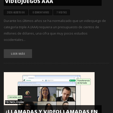
VIDEOJUEGOS AAA
2026 AGOSTO 06
0 COMENTARIOS
7 VISITAS
Durante los últimos años se ha normalizado que un videojuego de
categoría triple A (AAA) requiera un presupuesto de cientos de
millones de dólares, una cifra que muy pocos estudios
occidentales...
LEER MÁS
TECNOLOGÃ­A
¿LLAMADAS Y VIDEOLLAMADAS EN