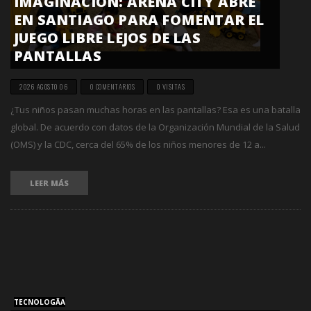
IMAGINACIÓN: ARENA CITY ABRE
EN SANTIAGO PARA FOMENTAR EL
JUEGO LIBRE LEJOS DE LAS
PANTALLAS
2026 AGOSTO 06
0 COMENTARIOS
0 VISITAS
¿Tus niños pasan muchas horas en las pantallas? Esa es una batalla
global. De acuerdo con datos de la Organización Mundial de la Salud
(OMS) y la CDC, cerca del 65% de los niños menores de 12 a...
LEER MÁS
TECNOLOGÃ­A