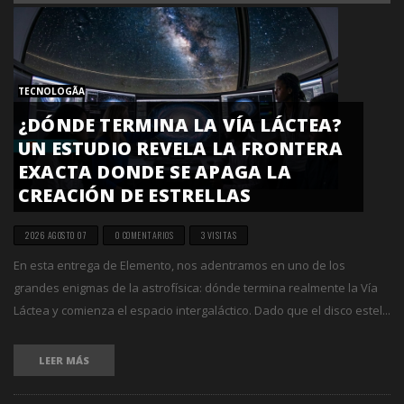
TECNOLOGÃ­A
¿DÓNDE TERMINA LA VÍA LÁCTEA?
UN ESTUDIO REVELA LA FRONTERA
EXACTA DONDE SE APAGA LA
CREACIÓN DE ESTRELLAS
2026 AGOSTO 07
0 COMENTARIOS
3 VISITAS
En esta entrega de Elemento, nos adentramos en uno de los
grandes enigmas de la astrofísica: dónde termina realmente la Vía
Láctea y comienza el espacio intergaláctico. Dado que el disco estel...
LEER MÁS