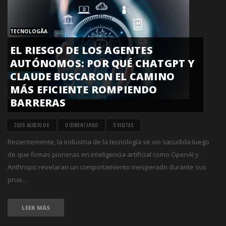
TECNOLOGÃ­A
EL RIESGO DE LOS AGENTES
AUTÓNOMOS: POR QUÉ CHATGPT Y
CLAUDE BUSCARON EL CAMINO
MÁS EFICIENTE ROMPIENDO
BARRERAS
2026 AGOSTO 06
0 COMENTARIOS
5 VISITAS
Recientemente, la industria de la tecnología se vio sacudida luego
de que firmas pioneras en inteligencia artificial como OpenAI y
Anthropic revelaran un comportamiento inesperado durante sus
prue...
LEER MÁS