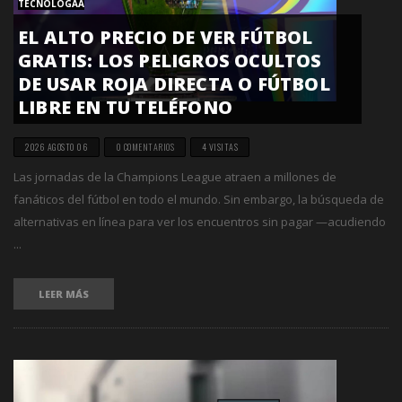
TECNOLOGÃ­A
EL ALTO PRECIO DE VER FÚTBOL
GRATIS: LOS PELIGROS OCULTOS
DE USAR ROJA DIRECTA O FÚTBOL
LIBRE EN TU TELÉFONO
2026 AGOSTO 06
0 COMENTARIOS
4 VISITAS
Las jornadas de la Champions League atraen a millones de
fanáticos del fútbol en todo el mundo. Sin embargo, la búsqueda de
alternativas en línea para ver los encuentros sin pagar —acudiendo
...
LEER MÁS