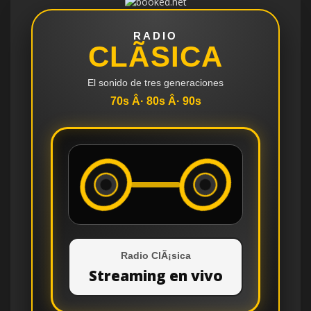
RADIO
CLÃSICA
El sonido de tres generaciones
70s Â· 80s Â· 90s
Radio ClÃ¡sica
Streaming en vivo