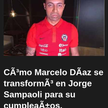
CÃ³mo Marcelo DÃ­az se
transformÃ³ en Jorge
Sampaoli para su
cumpleaÃ±os.