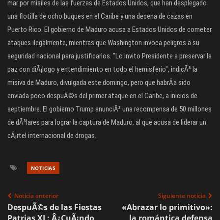
mar por misiles de las fuerzas de Estados Unidos, que han desplegado
una flotilla de ocho buques en el Caribe y una decena de cazas en
Puerto Rico. El gobierno de Maduro acusa a Estados Unidos de cometer
ataques ilegalmente, mientras que Washington invoca peligros a su
seguridad nacional para justificarlos. "Lo invito Presidente a preservar la
paz con diÃ¡logo y entendimiento en todo el hemisferio", indicÃ³ la
misiva de Maduro, divulgada este domingo, pero que habrÃ­a sido
enviada poco despuÃ©s del primer ataque en el Caribe, a inicios de
septiembre. El gobierno Trump anunciÃ³ una recompensa de 50 millones
de dÃ³lares para lograr la captura de Maduro, al que acusa de liderar un
cÃ¡rtel internacional de drogas.
NOTICIAS
Noticia anterior
Siguiente noticia
DespuÃ©s de las Fiestas
«Abrazar lo primitivo»:
Patrias XL: Â¿CuÃ¡ndo
la romántica defensa