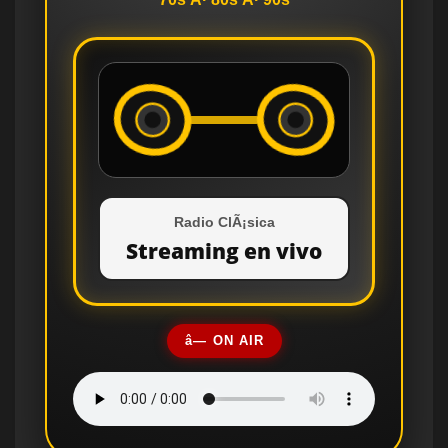
Radio ClÃ¡sica
Streaming en vivo
â— ON AIR