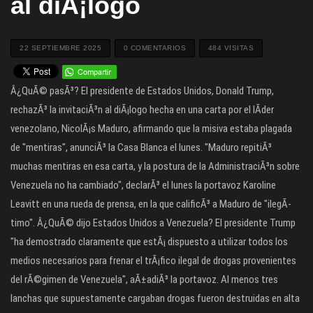
al diÃ¡logo
22 SEPTIEMBRE 2025
0 COMENTARIOS
484 VISITAS
Â¿QuÃ© pasÃ³? El presidente de Estados Unidos, Donald Trump,
rechazÃ³ la invitaciÃ³n al diÃ¡logo hecha en una carta por el lÃ­der
venezolano, NicolÃ¡s Maduro, afirmando que la misiva estaba plagada
de "mentiras", anunciÃ³ la Casa Blanca el lunes. "Maduro repitiÃ³
muchas mentiras en esa carta, y la postura de la AdministraciÃ³n sobre
Venezuela no ha cambiado", declarÃ³ el lunes la portavoz Karoline
Leavitt en una rueda de prensa, en la que calificÃ³ a Maduro de "ilegÃ­
timo". Â¿QuÃ© dijo Estados Unidos a Venezuela? El presidente Trump
"ha demostrado claramente que estÃ¡ dispuesto a utilizar todos los
medios necesarios para frenar el trÃ¡fico ilegal de drogas provenientes
del rÃ©gimen de Venezuela", aÃ±adiÃ³ la portavoz. Al menos tres
lanchas que supuestamente cargaban drogas fueron destruidas en alta