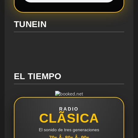
TUNEIN
EL TIEMPO
RADIO
CLÃSICA
El sonido de tres generaciones
70s Â· 80s Â· 90s