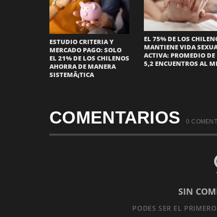
EL 75% DE LOS CHILEN
ESTUDIO CRITERIA Y
MANTIENE VIDA SEXU
MERCADO PAGO: SOLO
ACTIVA: PROMEDIO DE
EL 21% DE LOS CHILENOS
5,2 ENCUENTROS AL M
AHORRA DE MANERA
SISTEMÃ¡TICA
COMENTARIOS
0 COMENT
SIN COM
PODES SER EL PRIMER