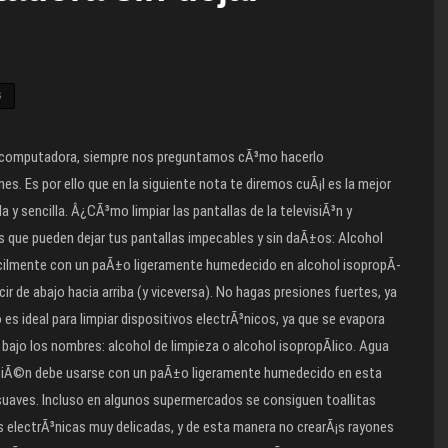
S
 la computadora, siempre nos preguntamos cÃ³mo hacerlo
. Es por ello que en la siguiente nota te diremos cuÃ¡l es la mejor
a y sencilla. Â¿CÃ³mo limpiar las pantallas de la televisiÃ³n y
 que pueden dejar tus pantallas impecables y sin daÃ±os: Alcohol
 fÃ¡cilmente con un paÃ±o ligeramente humedecido en alcohol isopropÃ­
ir de abajo hacia arriba (y viceversa). No hagas presiones fuertes, ya
 es ideal para limpiar dispositivos electrÃ³nicos, ya que se evapora
bajo los nombres: alcohol de limpieza o alcohol isopropÃ­lico. Agua
tambiÃ©n debe usarse con un paÃ±o ligeramente humedecido en esta
 suaves. Incluso en algunos supermercados se consiguen toallitas
s electrÃ³nicas muy delicadas, y de esta manera no crearÃ¡s rayones