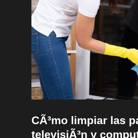
CÃ³mo limpiar las pa
televisiÃ³n y compu