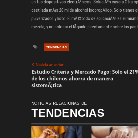
en tus dispositivos electrÃ³nicos. SoluciÃ³n casera Otra opc
destilada mÃ¡s 20 ml de alcohol isopropÃ­lico. Solo tiene
pulverizador, y listo. El mÃ©todo de aplicaciÃ³n es el mis
mezcla, y no colocar el lÃ­quido directamente sobre las pant
TENDENCIAS
Noticia anterior
Estudio Criteria y Mercado Pago: Solo el 21
de los chilenos ahorra de manera
sistemÃ¡tica
NOTICIAS RELACIONAS DE
TENDENCIAS