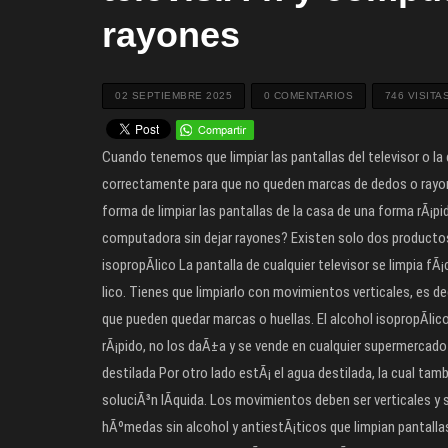
rayones
02 SEPTIEMBRE 2025
0 COMENTARIOS
746 VISITA
Cuando tenemos que limpiar las pantallas del televisor o
correctamente para que no queden marcas de dedos o rayones
forma de limpiar las pantallas de la casa de una forma rÃ¡pid
computadora sin dejar rayones? Existen solo dos productos
isopropÃ­lico La pantalla de cualquier televisor se limpia
lico. Tienes que limpiarlo con movimientos verticales, es dec
que pueden quedar marcas o huellas. El alcohol isopropÃ­lico
rÃ¡pido, no los daÃ±a y se vende en cualquier supermercado 
destilada Por otro lado estÃ¡ el agua destilada, la cual 
soluciÃ³n lÃ­quida. Los movimientos deben ser verticales y
hÃºmedas sin alcohol y antiestÃ¡ticos que limpian pantalla