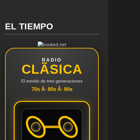
EL TIEMPO
RADIO
CLÃSICA
El sonido de tres generaciones
70s Â· 80s Â· 90s