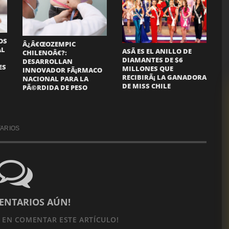
OS
Â¿Â€ŒOZEMPIC
AL
ASÃ­ ES EL ANILLO DE
CHILENOÂ€?:
DIAMANTES DE $6
DESARROLLAN
ES
MILLONES QUE
INNOVADOR FÃ¡RMACO
RECIBIRÃ¡ LA GANADORA
NACIONAL PARA LA
DE MISS CHILE
PÃ©RDIDA DE PESO
ARIOS
ENTARIOS AÚN!
O
EN COMENTAR ESTE ARTÍCULO!